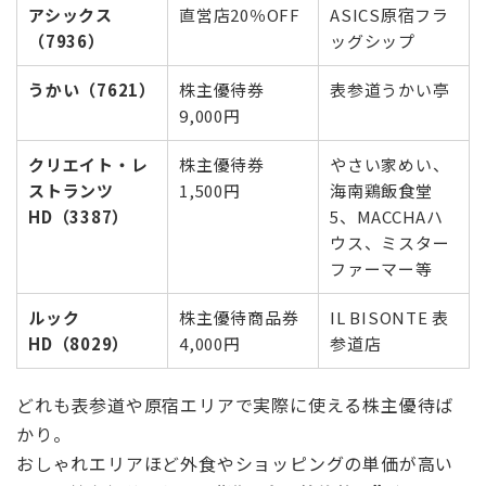
アシックス
直営店20％OFF
ASICS原宿フラ
（7936）
ッグシップ
うかい（7621）
株主優待券
表参道うかい亭
9,000円
クリエイト・レ
株主優待券
やさい家めい、
ストランツ
1,500円
海南鶏飯食堂
HD（3387）
5、MACCHAハ
ウス、ミスター
ファーマー等
ルック
株主優待商品券
IL BISONTE 表
HD（8029）
4,000円
参道店
どれも表参道や原宿エリアで実際に使える株主優待ば
かり。
おしゃれエリアほど外食やショッピングの単価が高い