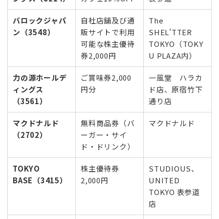
バロックジャパ
自社店舗及び通
The
ン（3548）
販サイトで利用
SHEL'TTER
可能な株主優待
TOKYO（TOKY
券2,000円
U PLAZA内）
力の源ホールデ
ご賞味券2,000
一風堂 ハラカ
ィングス
円分
ド店、原宿竹下
（3561）
通り店
マクドナルド
無料商品券（バ
マクドナルド
（2702）
ーガー・サイ
ド・ドリンク）
TOKYO
株主優待券
STUDIOUS、
BASE（3415）
2,000円
UNITED
TOKYO 表参道
店