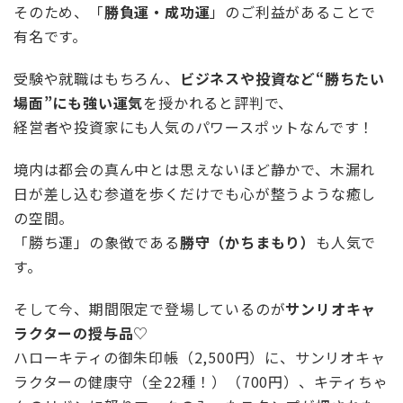
そのため、「
勝負運・成功運
」のご利益があることで
有名です。
受験や就職はもちろん、
ビジネスや投資など“勝ちたい
場面”にも強い運気
を授かれると評判で、
経営者や投資家にも人気のパワースポットなんです！
境内は都会の真ん中とは思えないほど静かで、木漏れ
日が差し込む参道を歩くだけでも心が整うような癒し
の空間。
「勝ち運」の象徴である
勝守（かちまもり）
も人気で
す。
そして今、期間限定で登場しているのが
サンリオキャ
ラクターの授与品
♡
ハローキティの御朱印帳（2,500円）に、サンリオキャ
ラクターの健康守（全22種！）（700円）、キティちゃ