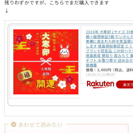
残りわずかですが、こちらでまだ購入できます
↓
2026年 大寒卵 Lサイズ 30
個＋破損保証5個 だいかんた
寒期に産まれた卵を常温便
します 徳島県知事認定 と
ブランド認定品 この卵ハマ
徳島県産 朝採り 産みたて 
ギフト お取り寄せ 詰め合せ
御歳暮
価格：3,480円（税込、送料
(2026/1/21時点)
楽天
あわせて読みたい