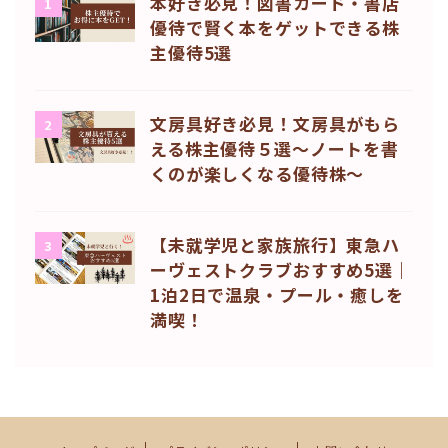
本好き必見！図書カード・書店
1
優待で賢く本をゲットできる株
主優待5選
文房具好き必見！文房具がもら
2
える株主優待５選〜ノートを書
くのが楽しくなる優待株〜
【未就学児と家族旅行】東急ハ
3
ーヴェストクラブおすすめ5選｜
1泊2日で温泉・プール・癒しを
満喫！