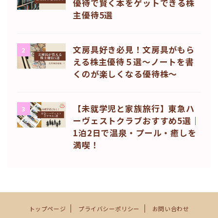
優待で賢く本をゲットできる株
主優待5選
文房具好き必見！文房具がもら
2
える株主優待５選〜ノートを書
くのが楽しくなる優待株〜
【未就学児と家族旅行】東急ハ
3
ーヴェストクラブおすすめ5選｜
1泊2日で温泉・プール・癒しを
満喫！
トップページ
プライバシーポリシー
お問い合わせ