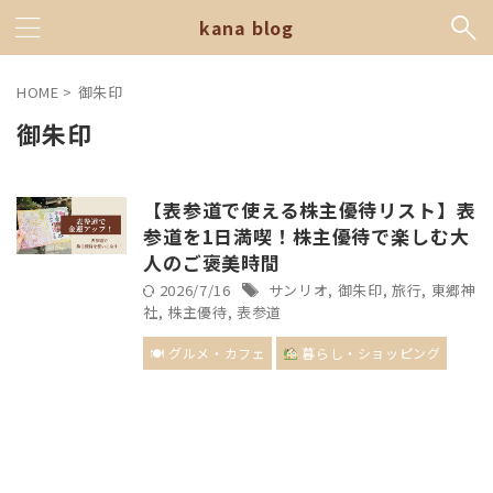
kana blog
HOME
>
御朱印
御朱印
【表参道で使える株主優待リスト】表
参道を1日満喫！株主優待で楽しむ大
人のご褒美時間
2026/7/16
サンリオ
,
御朱印
,
旅行
,
東郷神
社
,
株主優待
,
表参道
🍽 グルメ・カフェ
暮らし・ショッピング