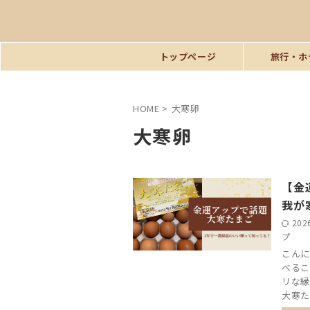
トップページ
旅行・ホ
HOME
>
大寒卵
大寒卵
【金
我が
202
プ
こんに
べるこ
リな縁
大寒た .