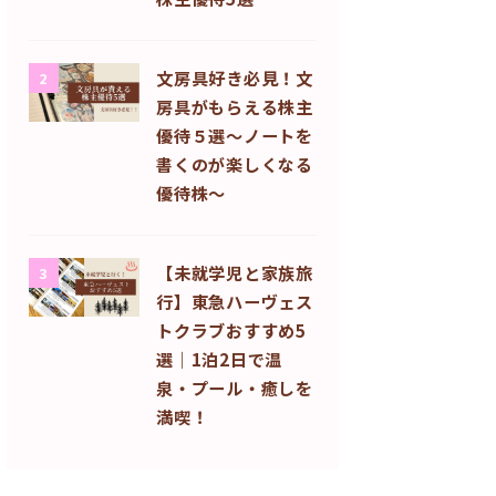
文房具好き必見！文
2
房具がもらえる株主
優待５選〜ノートを
書くのが楽しくなる
優待株〜
【未就学児と家族旅
3
行】東急ハーヴェス
トクラブおすすめ5
選｜1泊2日で温
泉・プール・癒しを
満喫！