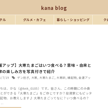
kana blog
テル
グルメ・カフェ
暮らし・ショッピング
ク
運アップ】大寒たまごはいつ食べる？意味・由来と
家の楽しみ方を写真付きで紹介
6/7/19
ゲン担ぎ
,
大寒
,
大寒たまご
,
大寒卵
,
縁起物
,
金運アッ
ちは、かな（@knk_0105）です。皆さん、この時期にのみ食
とができる『大寒たまご』をご存じですか？投資家にもピッタ
起物、お教えします♪ 大寒たまごってなに？いつ食べるの？
..