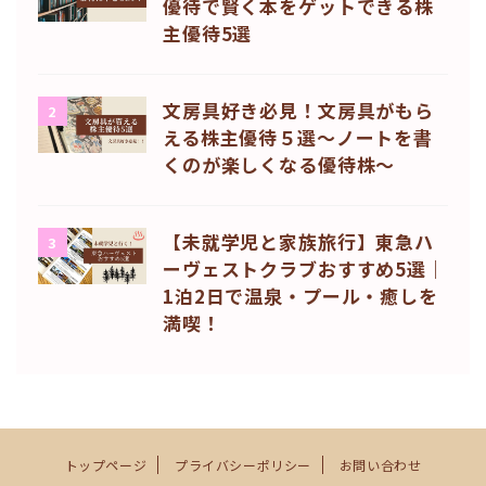
優待で賢く本をゲットできる株
主優待5選
文房具好き必見！文房具がもら
2
える株主優待５選〜ノートを書
くのが楽しくなる優待株〜
【未就学児と家族旅行】東急ハ
3
ーヴェストクラブおすすめ5選｜
1泊2日で温泉・プール・癒しを
満喫！
トップページ
プライバシーポリシー
お問い合わせ