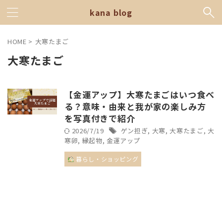
kana blog
HOME
>
大寒たまご
大寒たまご
【金運アップ】大寒たまごはいつ食べ
る？意味・由来と我が家の楽しみ方
を写真付きで紹介
2026/7/19
ゲン担ぎ
,
大寒
,
大寒たまご
,
大
寒卵
,
縁起物
,
金運アップ
暮らし・ショッピング