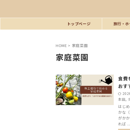
トップページ
旅行・ホ
HOME
>
家庭菜園
家庭菜園
食費
おす
202
本田
,
はじめ
かな（
がかか
れば ..