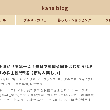
kana blog
テル
グルメ・カフェ
暮らし・ショッピング
ク
を浮かせる第一歩！無料で家庭菜園をはじめられる
すめ株主優待5選【節約＆楽しい】
6/7/16
OATアグリオ
,
アークランズ
,
サカタのタネ
,
ジョイフル
タカショー
,
家庭菜園
,
株主優待
に｜ミニトマト、我が家でも収穫できました！ こんにちは、
@knk_0105)です♪ 家庭菜園、気になっているけど「初期投資
りそう」と思っていませんか？ でも実は、株主優待を活用す
.