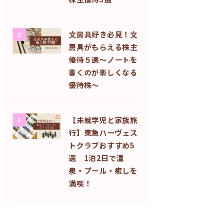
文房具好き必見！文
2
房具がもらえる株主
優待５選〜ノートを
書くのが楽しくなる
優待株〜
【未就学児と家族旅
3
行】東急ハーヴェス
トクラブおすすめ5
選｜1泊2日で温
泉・プール・癒しを
満喫！