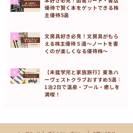
本好き必見！図書カード・書店
1
優待で賢く本をゲットできる株
主優待5選
文房具好き必見！文房具がもら
2
える株主優待５選〜ノートを書
くのが楽しくなる優待株〜
【未就学児と家族旅行】東急ハ
3
ーヴェストクラブおすすめ5選｜
1泊2日で温泉・プール・癒しを
満喫！