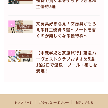
優待で賢く本をゲットできる株
主優待5選
文房具好き必見！文房具がもら
2
える株主優待５選〜ノートを書
くのが楽しくなる優待株〜
【未就学児と家族旅行】東急ハ
3
ーヴェストクラブおすすめ5選｜
1泊2日で温泉・プール・癒しを
満喫！
トップページ
プライバシーポリシー
お問い合わせ