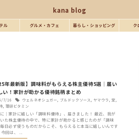
kana blog
テル
グルメ・カフェ
暮らし・ショッピング
ク
025年最新版】調味料がもらえる株主優待5選｜届い
しい！家計が助かる優待銘柄まとめ
6/7/16
ウェルネオシュガー
,
ブルドックソース
,
ヤマウラ
,
宝
,
待
,
理研ビタミン
に｜家計に嬉しい「調味料優待」、届きました！ 最近、我が
いた株主優待の中で、特に家計が助かると感じたのが「調味
毎日必ず使うものだからこそ、もらえると本当に嬉しいんです
今回は、 ...