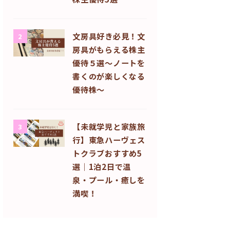
文房具好き必見！文
2
房具がもらえる株主
優待５選〜ノートを
書くのが楽しくなる
優待株〜
【未就学児と家族旅
3
行】東急ハーヴェス
トクラブおすすめ5
選｜1泊2日で温
泉・プール・癒しを
満喫！