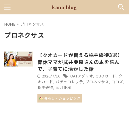
kana blog
HOME
>
プロネクサス
プロネクサス
【クオカードが貰える株主優待3選】
育休ママが武井亜樹さんの本を読ん
で、子育てに活かした話
2026/7/16
OATアグリオ
,
QUOカード
,
ク
オカード
,
バチェロレッテ
,
プロネクサス
,
ヨロズ
,
株主優待
,
武井亜樹
暮らし・ショッピング