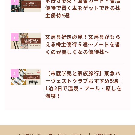
本好き必見！図書カード・書店
1
優待で賢く本をゲットできる株
主優待5選
文房具好き必見！文房具がもら
2
える株主優待５選〜ノートを書
くのが楽しくなる優待株〜
【未就学児と家族旅行】東急ハ
3
ーヴェストクラブおすすめ5選｜
1泊2日で温泉・プール・癒しを
満喫！