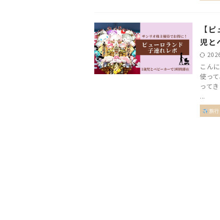
【ピ
児と
202
こんに
使って
ってき
...
旅行