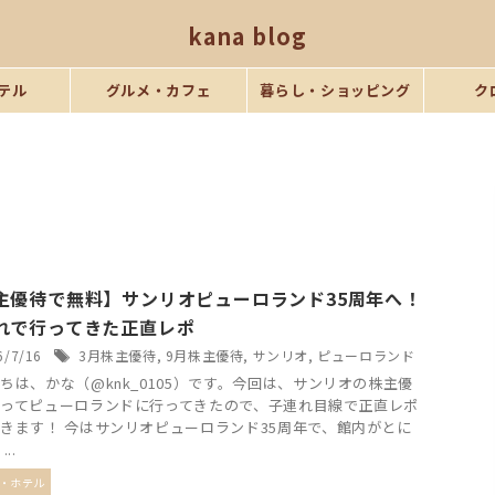
kana blog
テル
グルメ・カフェ
暮らし・ショッピング
ク
主優待で無料】サンリオピューロランド35周年へ！
れで行ってきた正直レポ
6/7/16
3月株主優待
,
9月株主優待
,
サンリオ
,
ピューロランド
ちは、かな（@knk_0105）です。今回は、サンリオの株主優
ってピューロランドに行ってきたので、子連れ目線で正直レポ
きます！ 今はサンリオピューロランド35周年で、館内がとに
..
・ホテル