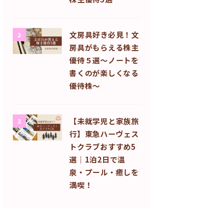
文房具好き必見！文
2
房具がもらえる株主
優待５選〜ノートを
書くのが楽しくなる
優待株〜
【未就学児と家族旅
3
行】東急ハーヴェス
トクラブおすすめ5
選｜1泊2日で温
泉・プール・癒しを
満喫！