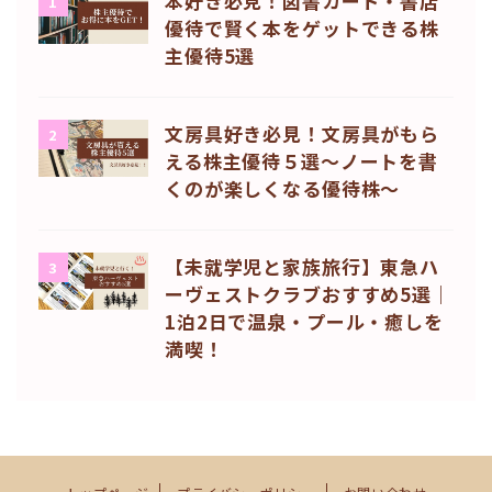
本好き必見！図書カード・書店
1
優待で賢く本をゲットできる株
主優待5選
文房具好き必見！文房具がもら
2
える株主優待５選〜ノートを書
くのが楽しくなる優待株〜
【未就学児と家族旅行】東急ハ
3
ーヴェストクラブおすすめ5選｜
1泊2日で温泉・プール・癒しを
満喫！