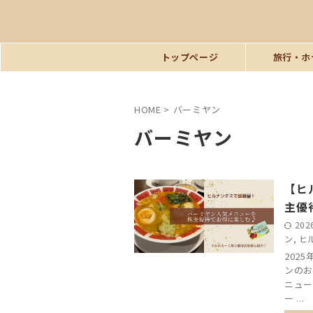
トップページ
旅行・ホ
HOME
>
バーミヤン
バーミヤン
【ヒ
主優
202
ン
,
ヒ
202
ンのお
ニュー
ー ...