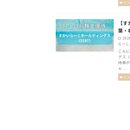
🍽 グ
【す
葉・
202
らーく
こんに
グス（
待券が
ゃ ...
🍽 グ