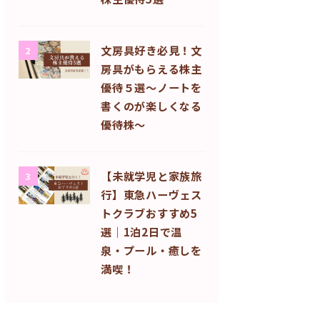
文房具好き必見！文
2
房具がもらえる株主
優待５選〜ノートを
書くのが楽しくなる
優待株〜
【未就学児と家族旅
3
行】東急ハーヴェス
トクラブおすすめ5
選｜1泊2日で温
泉・プール・癒しを
満喫！