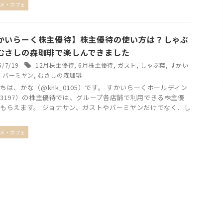
ルメ・カフェ
かいらーく株主優待】株主優待の使い方は？しゃぶ
むさしの森珈琲で楽しんできました
6/7/19
12月株主優待
,
6月株主優待
,
ガスト
,
しゃぶ葉
,
すかい
,
バーミヤン
,
むさしの森珈琲
ちは、かな（@knk_0105）です。 すかいらーくホールディン
3197）の株主優待では、グループ各店舗で利用できる株主優
もらえます。 ジョナサン、ガストやバーミヤンだけでなく、し
ルメ・カフェ