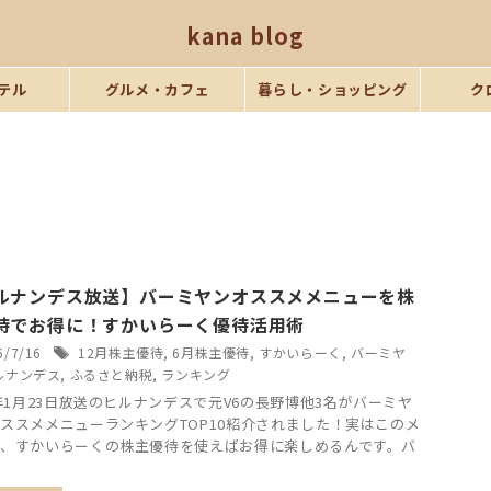
kana blog
テル
グルメ・カフェ
暮らし・ショッピング
ク
ルナンデス放送】バーミヤンオススメメニューを株
待でお得に！すかいらーく優待活用術
6/7/16
12月株主優待
,
6月株主優待
,
すかいらーく
,
バーミヤ
ルナンデス
,
ふるさと納税
,
ランキング
5年1月23日放送のヒルナンデスで元V6の長野博他3名がバーミヤ
ススメメニューランキングTOP10紹介されました！実はこのメ
、すかいらーくの株主優待を使えばお得に楽しめるんです。バ